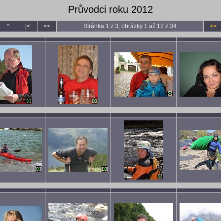
Průvodci roku 2012
^
|<
<<
Stránka 1 z 3, obrázky 1 až 12 z 34
>>