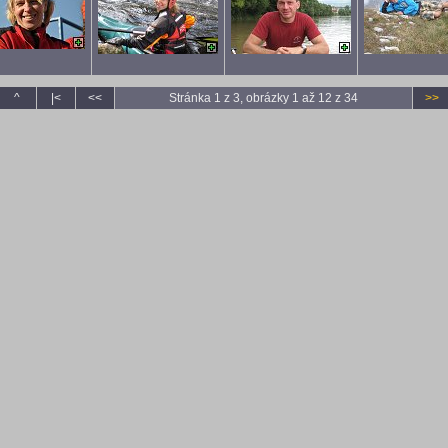
^
|<
<<
Stránka 1 z 3, obrázky 1 až 12 z 34
>>