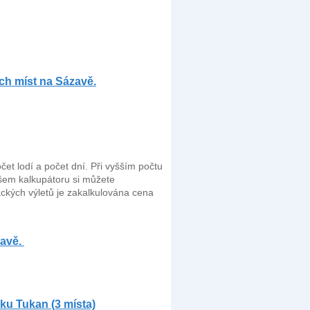
ch míst na Sázavě.
čet lodí a počet dní. Při vyšším počtu
našem kalkupátoru si můžete
ckých výletů je zakalkulována cena
avě.
ku Tukan (3 místa)