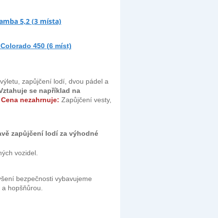
amba 5,2 (3 místa)
 Colorado 450 (6 míst)
ýletu, zapůjčení lodí, dvou pádel a
Vztahuje se například na
.
Cena nezahrnuje:
Zapůjčení vesty,
avě zapůjčení lodí za výhodné
ých vozidel.
zvýšení bezpečnosti vybavujeme
i a hopšňůrou.