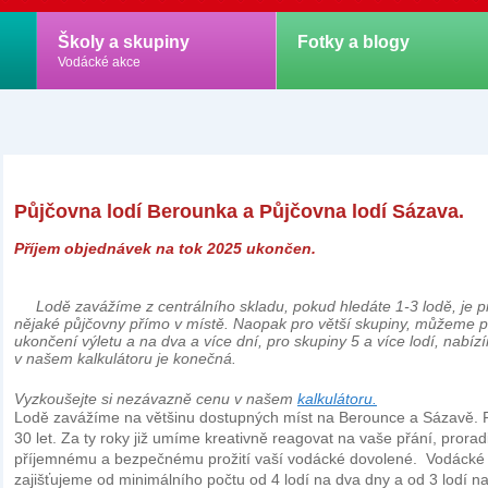
Školy a skupiny
Fotky a blogy
Vodácké akce
P
ůjčovna lodí Berounka a Půjčovna lodí Sázava.
Příjem objednávek na tok 2025 ukončen.
Lodě zavážíme z centrálního skladu, pokud hledáte 1-3 lodě, je pr
nějaké půjčovny přímo v místě. Naopak pro větší skupiny, můžeme 
ukončení výletu a na dva a více dní, pro skupiny 5 a více lodí, nabí
v našem kalkulátoru je konečná.
Vyzkoušejte si nezávazně cenu v našem
kalkulátoru.
Lodě zavážíme na většinu dostupných míst na Berounce a Sázavě.
30 let. Za ty roky již umíme kreativně reagovat na vaše přání, prorad
příjemnému a bezpečnému prožití vaší vodácké dovolené.
Vodácké 
zajišťujeme od minimálního počtu od 4 lodí na dva dny a od 3 lodí na