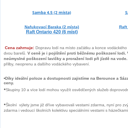
Samba 4.5 (2 místa)
S
Nafukovací Baraka (2 místa)
Raft
Raft Ontario 420 (6 míst)
Cena zahrnuje:
Dopravu lodí na místo začátku a konce vodáckého v
dvou barelů.
V ceně je i pojištění proti běžnému poškození lodi.
neúmyslné poškození lavičky a proražení lodi při jízdě na vode
přilby, neoprenu a dalšího vodáckého vybavení.
•
Díky ideální poloze a dostupnosti zajistíme na Berounce a Sáz
ceny.
•
Skupiny 10 a více lodí mohou využít osvědčených služeb doprovodn
•
Školní výlety jsme již dříve vybavovali vestami zdarma, nyní pro 
zdarma i vedoucí školních kolektivu speciálními vestami s házečkam