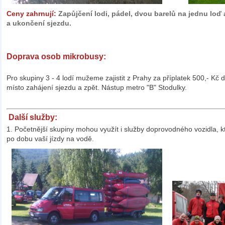
Ceny zahrnují:
Zapůjčení lodi, pádel, dvou barelů na jednu loď 
a ukončení sjezdu.
Doprava osob mikrobusy:
Pro skupiny 3 - 4 lodí mužeme zajistit z Prahy za příplatek 500,- Kč
místo zahájení sjezdu a zpět. Nástup metro "B" Stodulky.
Další služby:
1. Početnější skupiny mohou využít i služby doprovodného vozidla, k
po dobu vaší jízdy na vodě
.