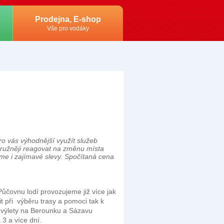
Prodejna, E-shop
Vše pro vodáky
o vás výhodnější využít služeb
pružněji reagovat na změnu místa
zíme i zajímavé slevy. Spočítaná cena
Půčovnu lodí provozujeme již více jak
it při výběru trasy a pomoci tak k
výlety na Berounku a Sázavu
 3 a více dní.