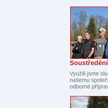
Soustředění
Využili jsme s
našemu společn
odborné příprav