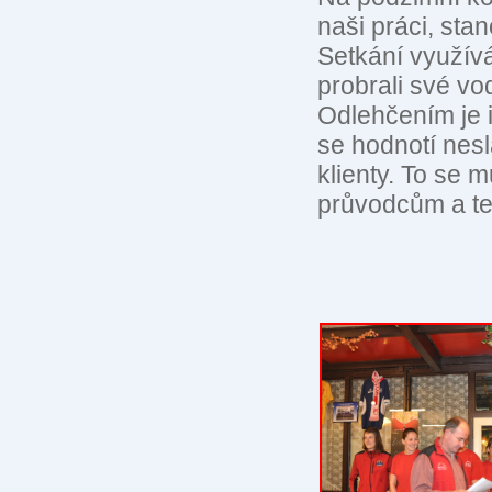
naši práci, sta
Setkání využív
probrali své v
Odlehčením je i
se hodnotí nes
klienty. To se 
průvodcům a ten 