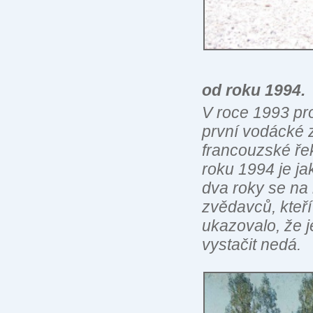
Vodáck
od roku 1994.
V roce 1993 pr
první vodácké 
francouzské řek
roku 1994 je j
dva roky se na 
zvědavců, kteří
ukazovalo, že j
vystačit nedá.