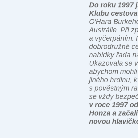
Do roku 1997 
Klubu cestova
O'Hara Burkeho,
Austrálie. Při z
a vyčerpáním. 
dobrodružné ce
nabídky řada ná
Ukazovala se vš
abychom mohli n
jiného hrdinu, 
s pověstným r
se vždy bezpečn
v roce 1997 od
Honza a začal
novou hlavičk