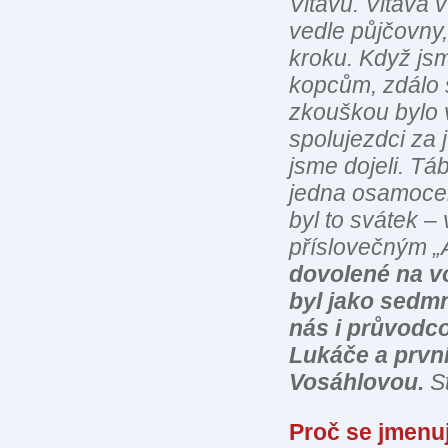
Vltavu. Vltava 
vedle půjčovny
kroku. Když js
kopcům, zdálo s
zkouškou bylo 
spolujezdci za j
jsme dojeli. Tá
jedna osamocená
byl to svátek –
příslovečným „A
dovolené na v
byl jako sedmn
nás i průvodc
Lukáče a první
Vosáhlovou.
S
Proč se jmenu