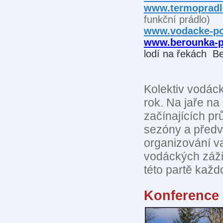
www.termopradl
funkční prádlo)
www.vodacke-po
www.berounka-p
lodí na řekách B
Kolektiv vodác
rok. Na jaře n
začínajících p
sezóny a předvá
organizování v
vodáckých zážit
této partě každ
Konference