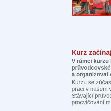
Kurz začína
V rámci kurzu 
průvodcovskéh
a organizovat
Kurzu se zúčas
práci v našem 
Stávající průvo
procvičování m