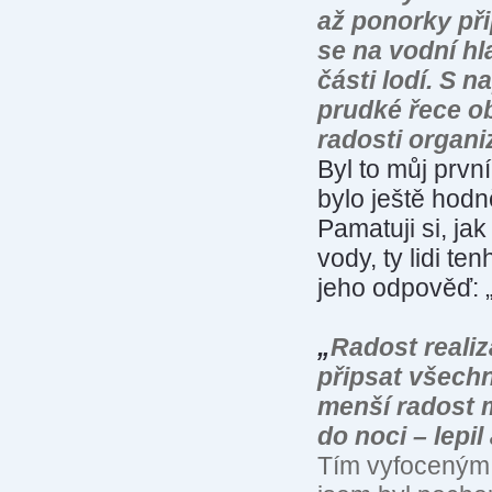
až ponorky při
se na vodní hl
části lodí. S 
prudké řece ob
radosti organi
Byl to můj prv
bylo ještě hod
Pamatuji si, ja
vody, ty lidi t
jeho odpověď: „K
„
Radost reali
připsat všech
menší radost m
do noci – lepil 
Tím vyfoceným m