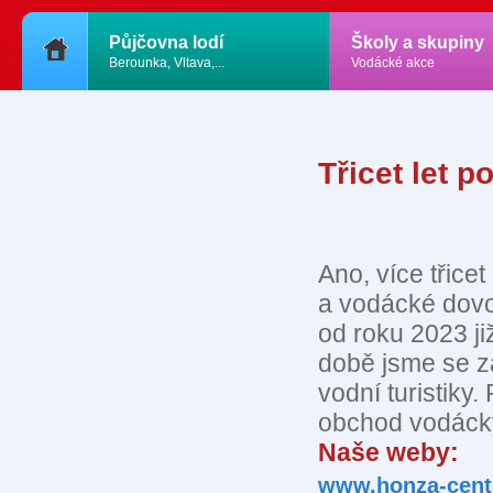
Půjčovna lodí
Školy a skupiny
Berounka, Vltava,...
Vodácké akce
Třicet let 
Ano, více třice
a vodácké dovo
od roku 2023 j
době jsme se za
vodní turistiky.
obchod vodáck
Naše weby:
www.honza-cent