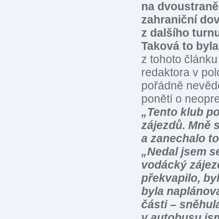
na dvoustraně 
zahraniční dov
z dalšího turn
Taková to byla
z tohoto článku
redaktora v pol
pořádně nevěděl
ponětí o neopr
„Tento klub p
zájezdů. Mně se
a zanechalo to
„Nedal jsem se
vodácký zájezd
překvapilo, b
byla naplánova
části – sněhu
v autobusu js