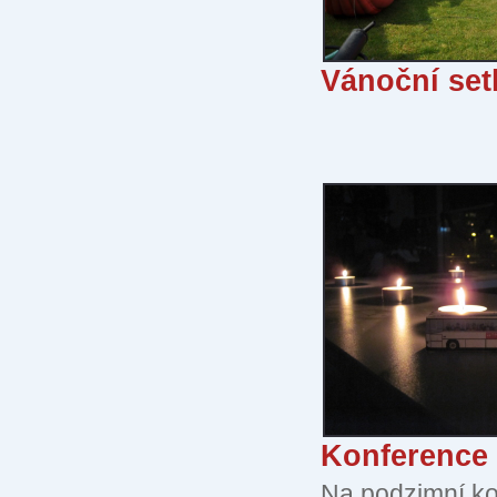
Vánoční set
Konference 
Na podzimní k