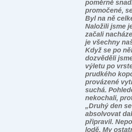
poměrně snadn
promočené, se
Byl na ně cel
Naložili jsme j
začali nacháze
je všechny našl
Když se po něk
dozvěděli jsme
výletu po vrst
prudkého kopc
provázené vyt
suchá. Pohled
nekochali, pro
„Druhý den se 
absolvovat dal
připravil. Nep
lodě. My ostat