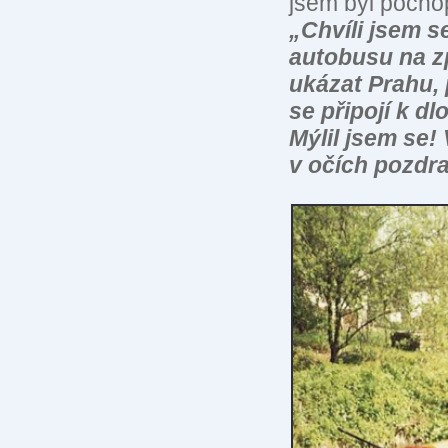
jsem byl pochop
„Chvíli jsem s
autobusu na z
ukázat Prahu, 
se připojí k d
Mýlil jsem se!
v očích pozdr