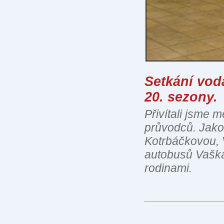
Setkání vodá
20. sezony.
Přivítali jsme
průvodců. Jako
Kotrbáčkovou, V
autobusů Vaška
rodinami.