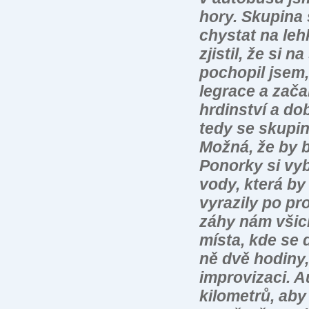
hory. Skupina 
chystat na le
zjistil, že si 
pochopil jsem,
legrace a začal
hrdinství a do
tedy se skupi
Možná, že by 
Ponorky si vyb
vody, která by 
vyrazily po pr
záhy nám všich
místa, kde se 
ně dvě hodiny,
improvizaci. A
kilometrů, aby