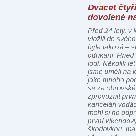
Dvacet čtyř
dovolené n
Před 24 lety, v
vložili do svéh
byla taková – s
odříkání. Hned 
lodí. Několik l
jsme uměli na l
jako mnoho pod
se za obrovskéh
zprovoznit prvn
kanceláři vodác
mohl si ho odpr
první víkendov
škodovkou, mal