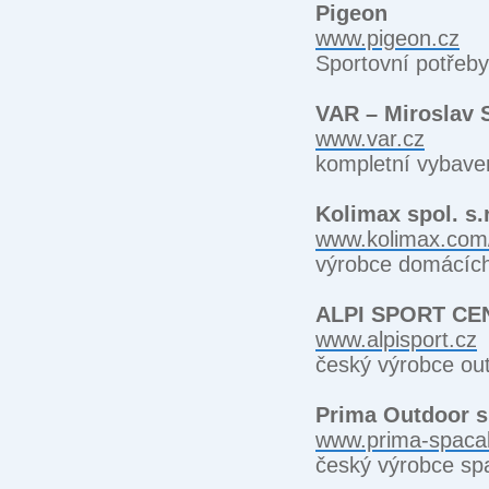
Pigeon
www.pigeon.cz
Sportovní potřeb
VAR – Miroslav 
www.var.cz
kompletní vybaven
Kolimax spol. s.r
www.kolimax.com
výrobce domácích
ALPI SPORT CEN
www.alpisport.cz
český výrobce out
Prima Outdoor s.
www.prima-spaca
český výrobce spa