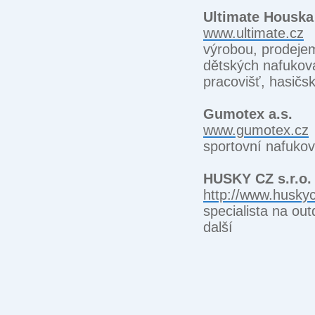
Ultimate Houska 
www.ultimate.cz
výrobou, prodeje
dětských nafukova
pracovišť, hasičs
Gumotex a.s.
www.gumotex.cz
sportovní nafukov
HUSKY CZ s.r.o.
http://www.huskyc
specialista na out
další