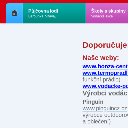
Půjčovna lodí
Školy a skupiny
Berounka, Vltava,...
Vodácké akce
Doporučuje
Naše weby:
www.honza-cent
www.termopradl
funkční prádlo)
www.vodacke-po
Výrobci vodác
Pinguin
www.pinguincz.cz
výrobce outdooro
a oblečení)