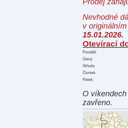
Prodej zaha
Nevhodné dá
v originální
15.01.2026.
Otevírací d
Pondělí
Úterý
Středa
Čtvrtek
Pátek
O víkendech 
zavřeno.