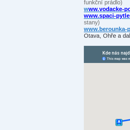
funkční prádlo)
w
ww.vodacke-po
www.spaci-pytl
stany)
www.berounka-p
Otava, Ohře a dal