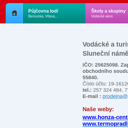
Půjčovna lodí
Školy a skupiny
Berounka, Vltava,...
Vodácké akce
Vodácké a turi
Sluneční náměs
IČO: 25625098. Za
obchodního soudu 
55840.
Číslo účtu: 19-161
tel.:
257 324 484, 7
E-mail :
prodejna@
Naše weby:
www.honza-cent
www.termopradl